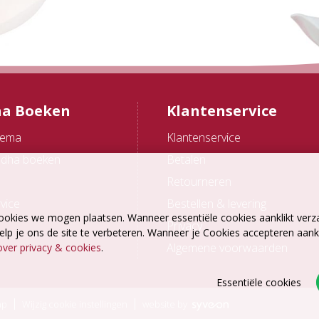
a Boeken
Klantenservice
hema
Klantenservice
ddha boeken
Betalen
Retourneren
vice
Bestellen & levering
ookies we mogen plaatsen. Wanneer essentiële cookies aanklikt verz
Privacy
p je ons de site te verbeteren. Wanneer je Cookies accepteren aankli
Algemene voorwaarden
ver privacy & cookies
.
Essentiële cookies
ap
Wijzig cookie instellingen
website by