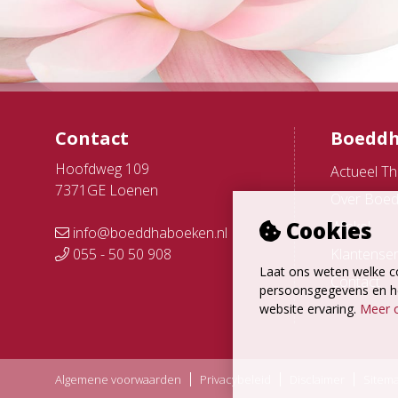
Contact
Boeddh
Hoofdweg 109
Actueel T
7371GE Loenen
Over Boe
Cookies
Winkel
info@boeddhaboeken.nl
055 - 50 50 908
Klantenser
Laat ons weten welke c
Contact
persoonsgegevens en hel
website ervaring.
Meer o
Algemene voorwaarden
Privacybeleid
Disclaimer
Sitem