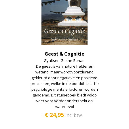
MI studiemateriaal
Mind en mindfulness
Retraite
Sterven en proces
Tantra
Geest & Cognitie
Tibet en cultuur
Gyaltsen Geshe Sonam
De geest is van nature helder en
Tibetaanse geneeskunde
wetend, maar wordt voortdurend
gekleurd door negatieve en positieve
processen, welke in de boeddhistische
Wetenschap
psychologie mentale factoren worden
genoemd. Dit studieboek biedt volop
Zen
voer voor verder onderzoekt en
waardevol
Overig
€ 24,95
incl btw
Donaties (anbi)