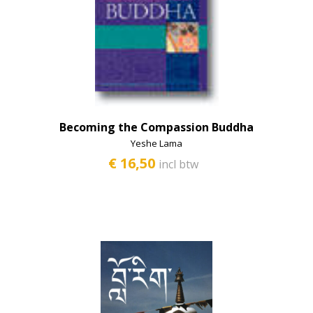
Bodhisattva
Dalai Lama
E-books
Filosofie
Gebeden en offerandes
Becoming the Compassion Buddha
Yeshe Lama
Kinderboeken
€ 16,50
incl btw
Klassieke teksten
Lama Yeshe en Lama Zopa
Lamrim
Leegte
Meditatie